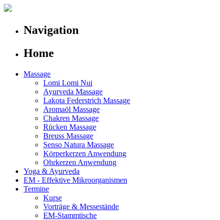
Navigation
Home
Massage
Lomi Lomi Nui
Ayurveda Massage
Lakota Federstrich Massage
Aromaöl Massage
Chakren Massage
Rücken Massage
Breuss Massage
Senso Natura Massage
Körperkerzen Anwendung
Ohrkerzen Anwendung
Yoga & Ayurveda
EM - Effektive Mikroorganismen
Termine
Kurse
Vorträge & Messestände
EM-Stammtische