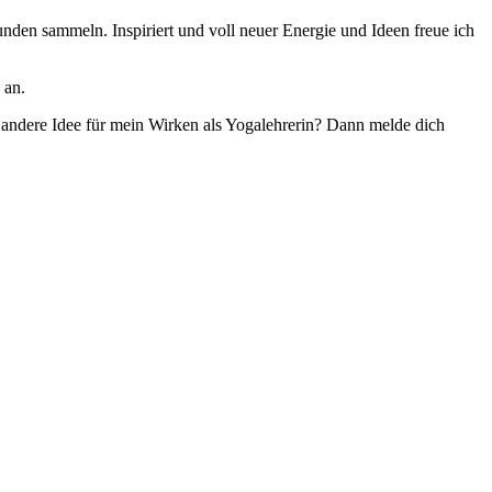
nden sammeln. Inspiriert und voll neuer Energie und Ideen freue ich
 an.
e andere Idee für mein Wirken als Yogalehrerin? Dann melde dich